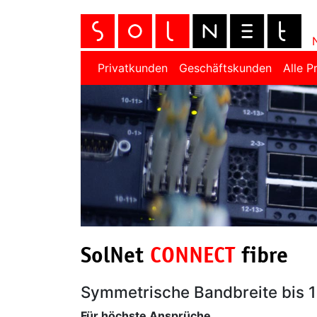
Privatkunden
Geschäftskunden
Alle P
SolNet
CONNECT
fibre
Symmetrische Bandbreite bis 
Für höchste Ansprüche