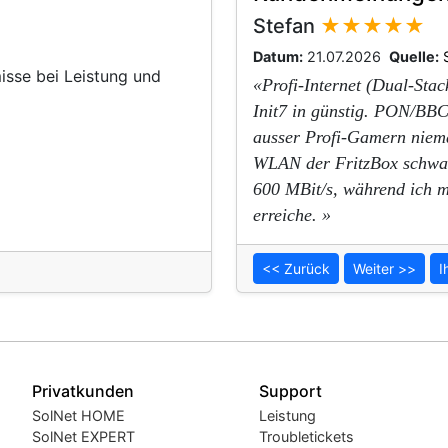
Stefan
★★★★★
Datum:
21.07.2026
Quelle:
sse bei Leistung und
«Profi-Internet (Dual-Stac
Init7 in günstig. PON/BB
ausser Profi-Gamern niema
WLAN der FritzBox schwan
600 MBit/s, während ich m
erreiche. »
<< Zurück
Weiter >>
I
Privatkunden
Support
SolNet HOME
Leistung
SolNet EXPERT
Troubletickets